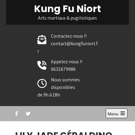
Skip
Kung Fu Niort
to
content
Arts martiaux & pugilistiques
Contactez-nous !!
contact@kungfuniort.f
r
Appelez-nous !!
0632679986
Nous sommes
disponibles
de 9h à 18h
Menu
Open
the
main
menu