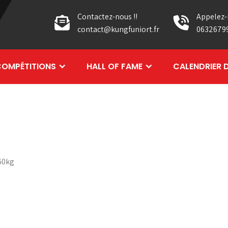
Contactez-nous !!
Appelez-
contact@kungfuniort.fr
0632679
OMPÉTITIONS
HALL OF FAME
CALENDRIER 
60kg