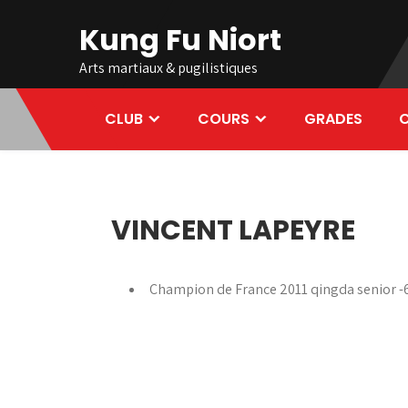
Skip
Kung Fu Niort
to
content
Arts martiaux & pugilistiques
CLUB
COURS
GRADES
C
VINCENT LAPEYRE
Champion de France 2011 qingda senior -