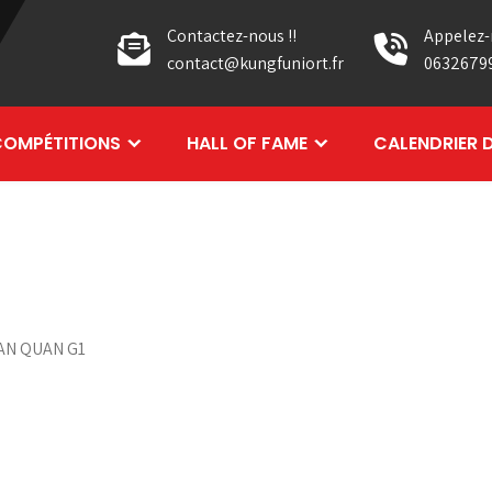
Contactez-nous !!
Appelez-
contact@kungfuniort.fr
0632679
OMPÉTITIONS
HALL OF FAME
CALENDRIER 
NAN QUAN G1