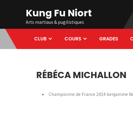
Skip
Kung Fu Niort
to
content
Arts martiaux & pugilistiques
CLUB
COURS
GRADES
C
RÉBÉCA MICHALLON
Championne de France 2014 benjamine 