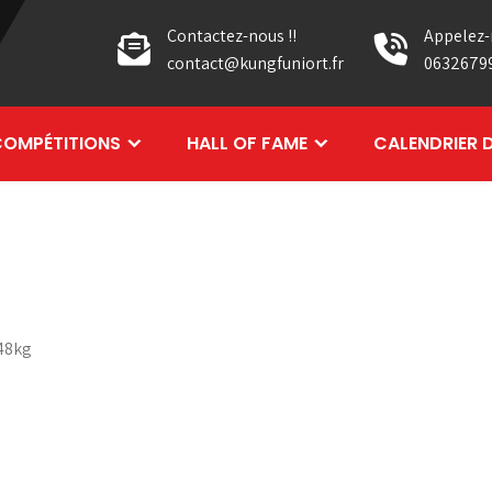
Contactez-nous !!
Appelez-
contact@kungfuniort.fr
0632679
OMPÉTITIONS
HALL OF FAME
CALENDRIER 
48kg