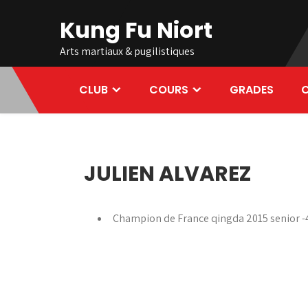
Skip
Kung Fu Niort
to
content
Arts martiaux & pugilistiques
CLUB
COURS
GRADES
C
JULIEN ALVAREZ
Champion de France qingda 2015 senior -