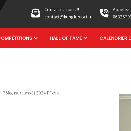
Contactez-nous !!
Appelez-
contact@kungfuniort.fr
0632679
OMPÉTITIONS
HALL OF FAME
CALENDRIER 
r -75kg (surclassé) 2024 FFkda