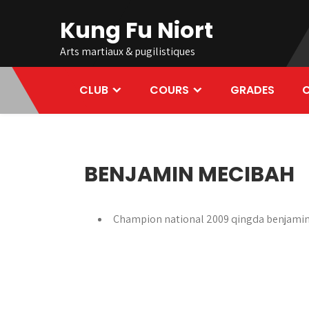
Skip
Kung Fu Niort
to
content
Arts martiaux & pugilistiques
CLUB
COURS
GRADES
C
BENJAMIN MECIBAH
Champion national 2009 qingda benjamin