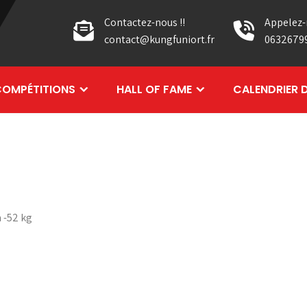
Contactez-nous !!
Appelez-
contact@kungfuniort.fr
0632679
OMPÉTITIONS
HALL OF FAME
CALENDRIER 
 -52 kg